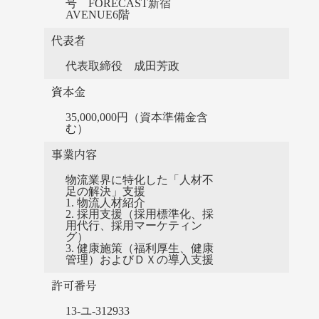
号 FORECAST新宿
AVENUE6階
代表者
代表取締役 成田芳政
資本金
35,000,000円（資本準備⾦含
む）
事業内容
物流業界に特化した「人材不
足の解決」支援
1. 物流人材紹介
2. 採用支援（採用標準化、採
用代行、採用マーケティン
グ）
3. 健康施策（福利厚生、健康
管理）およびＤＸの導入支援
許可番号
13-ユ-312933