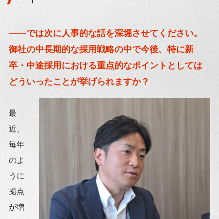
——では次に人事的な話を深堀させてください。
御社の中長期的な採用戦略の中で今後、特に新
卒・中途採用における重点的なポイントとしては
どういったことが挙げられますか？
最
近、
毎年
のよ
うに
拠点
が増