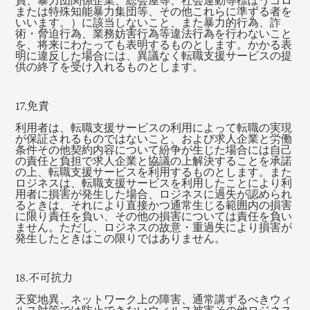
員、暴力団関係企業、総会屋等、社会運動等標ぼうゴロ
または特殊知能暴力集団等、その他これらに準ずる者を
いいます。）に該当しないこと、また暴力的行為、詐
術・脅迫行為、業務妨害行為等違法行為を行わないこと
を、将来にわたっても表明するものとします。かかる表
明に違反した場合には、異議なく転職支援サービスの提
供の終了を受け入れるものとします。
17.免責
利用者は、転職支援サービスの利用によって転職の実現
が保証されるものではないこと、および求人企業と労働
条件その他契約内容について紛争が生じた場合には自己
の責任と負担で求人企業と協議の上解決することを承諾
の上、転職支援サービスを利用するものとします。また
ロジネスは、転職支援サービスを利用したことにより利
用者に損害が発生した場合、ロジネスに過失が認められ
るときは、それにより直接かつ通常生じる範囲内の損害
に限り責任を負い、その他の損害については責任を負い
ません。ただし、ロジネスの故意・重過失により損害が
発生したときはこの限りではありません。
18.不可抗力
天変地異、ネットワーク上の障害、通常講ずるべきウィ