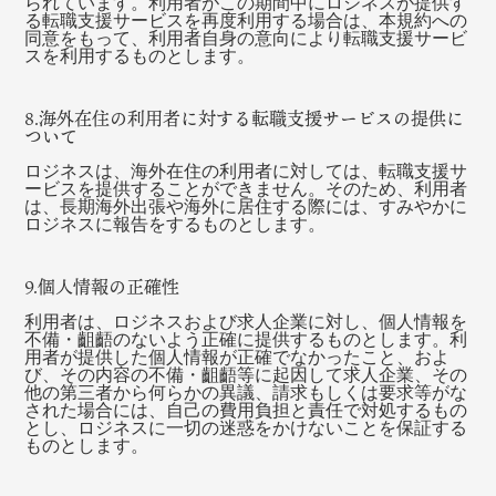
られています。利用者がこの期間中にロジネスが提供す
る転職支援サービスを再度利用する場合は、本規約への
同意をもって、利用者自身の意向により転職支援サービ
スを利用するものとします。
8.海外在住の利用者に対する転職支援サービスの提供に
ついて
ロジネスは、海外在住の利用者に対しては、転職支援サ
ービスを提供することができません。そのため、利用者
は、長期海外出張や海外に居住する際には、すみやかに
ロジネスに報告をするものとします。
9.個人情報の正確性
利用者は、ロジネスおよび求人企業に対し、個人情報を
不備・齟齬のないよう正確に提供するものとします。利
用者が提供した個人情報が正確でなかったこと、およ
び、その内容の不備・齟齬等に起因して求人企業、その
他の第三者から何らかの異議、請求もしくは要求等がな
された場合には、自己の費用負担と責任で対処するもの
とし、ロジネスに一切の迷惑をかけないことを保証する
ものとします。