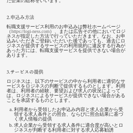
た企業の総称をいいます。
2.申込み方法
転職支援サービス利用のお申込みは弊社ホームページ
（
https://logi-ness.com
）、または広告その他においてロジ
ネスが指定した方法で行っていただきます。なお、お申
込みいただきご登録いただいた後であっても、過去にロ
ジネスが提供するサービスの利用規約に違反する行為が
あった方には、転職支援サービスを提供できない場合が
あります。
3.サービスの提供
ロジネスは、以下のサービスの中から利用者に適切なサ
ービスをロジネスの判断で提供するものとします。利用
者は、利用者の経験、要望および求人の状況によって
は、ロジネスによるサービスが提供できない場合がある
ことを承諾するものとします。
利用者から受領したお申込み内容と求人企業から受
領する求人条件との照合、ならびに照合結果に基づ
く求人情報の提供
求人企業から受領する求人条件に適合度が高いとロ
ジネスが判断する利用者に対する求人応募勧誘