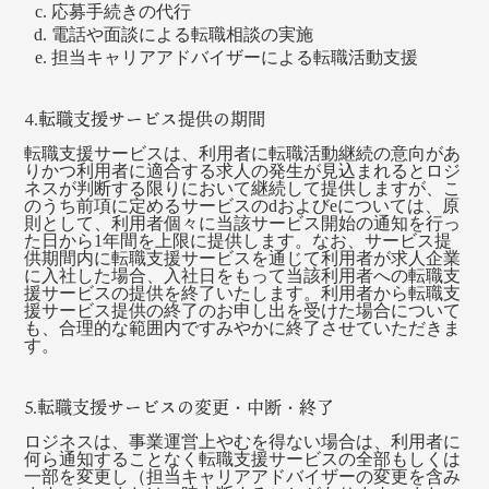
応募手続きの代行
電話や面談による転職相談の実施
担当キャリアアドバイザーによる転職活動支援
4.転職支援サービス提供の期間
転職支援サービスは、利用者に転職活動継続の意向があ
りかつ利用者に適合する求人の発生が見込まれるとロジ
ネスが判断する限りにおいて継続して提供しますが、こ
のうち前項に定めるサービスのdおよびeについては、原
則として、利用者個々に当該サービス開始の通知を行っ
た日から1年間を上限に提供します。なお、サービス提
供期間内に転職支援サービスを通じて利用者が求人企業
に入社した場合、入社日をもって当該利用者への転職支
援サービスの提供を終了いたします。利用者から転職支
援サービス提供の終了のお申し出を受けた場合について
も、合理的な範囲内ですみやかに終了させていただきま
す。
5.転職支援サービスの変更・中断・終了
ロジネスは、事業運営上やむを得ない場合は、利用者に
何ら通知することなく転職支援サービスの全部もしくは
一部を変更し（担当キャリアアドバイザーの変更を含み