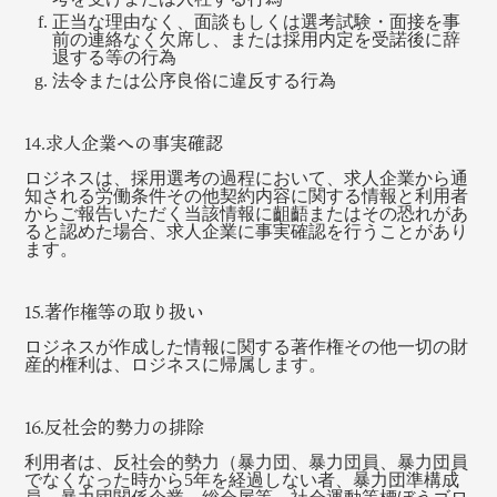
正当な理由なく、面談もしくは選考試験・面接を事
前の連絡なく欠席し、または採用内定を受諾後に辞
退する等の行為
法令または公序良俗に違反する行為
14.求人企業への事実確認
ロジネスは、採用選考の過程において、求人企業から通
知される労働条件その他契約内容に関する情報と利用者
からご報告いただく当該情報に齟齬またはその恐れがあ
ると認めた場合、求人企業に事実確認を行うことがあり
ます。
15.著作権等の取り扱い
ロジネスが作成した情報に関する著作権その他一切の財
産的権利は、ロジネスに帰属します。
16.反社会的勢力の排除
利用者は、反社会的勢力（暴力団、暴力団員、暴力団員
でなくなった時から5年を経過しない者、暴力団準構成