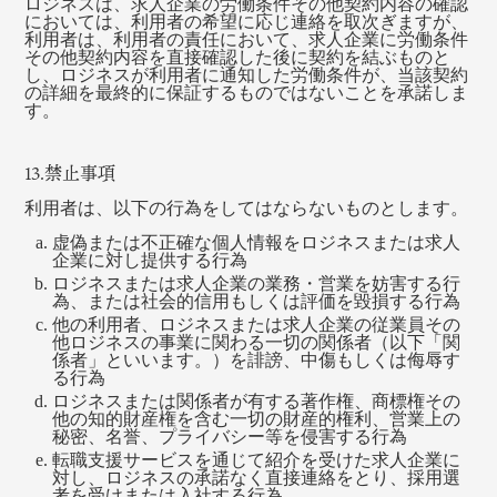
ロジネスは、求人企業の労働条件その他契約内容の確認
においては、利用者の希望に応じ連絡を取次ぎますが、
利用者は、利用者の責任において、求人企業に労働条件
その他契約内容を直接確認した後に契約を結ぶものと
し、ロジネスが利用者に通知した労働条件が、当該契約
の詳細を最終的に保証するものではないことを承諾しま
す。
13.禁止事項
利用者は、以下の行為をしてはならないものとします。
虚偽または不正確な個人情報をロジネスまたは求人
企業に対し提供する行為
ロジネスまたは求人企業の業務・営業を妨害する行
為、または社会的信用もしくは評価を毀損する行為
他の利用者、ロジネスまたは求人企業の従業員その
他ロジネスの事業に関わる一切の関係者（以下「関
係者」といいます。）を誹謗、中傷もしくは侮辱す
る行為
ロジネスまたは関係者が有する著作権、商標権その
他の知的財産権を含む一切の財産的権利、営業上の
秘密、名誉、プライバシー等を侵害する行為
転職支援サービスを通じて紹介を受けた求人企業に
対し、ロジネスの承諾なく直接連絡をとり、採用選
考を受けまたは入社する行為