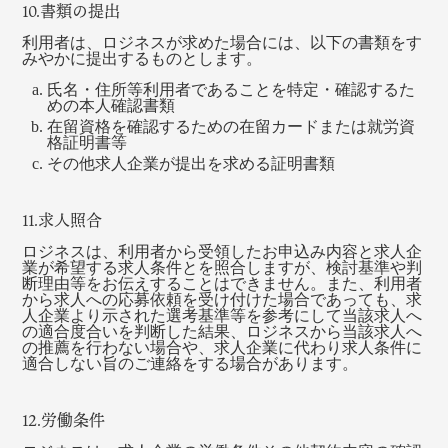
10.書類の提出
利用者は、ロジネスが求めた場合には、以下の書類をす
みやかに提出するものとします。
氏名・住所等利用者であることを特定・確認するた
めの本人確認書類
在留資格を確認するための在留カードまたは就労資
格証明書等
その他求人企業が提出を求める証明書類
11.求人照合
ロジネスは、利用者から受領したお申込み内容と求人企
業が希望する求人条件とを照合しますが、検討基準や判
断理由等をお伝えすることはできません。また、利用者
から求人への応募依頼を受け付けた場合であっても、求
人企業より示された選考基準等を参考にして当該求人へ
の適合度合いを判断した結果、ロジネスから当該求人へ
の推薦を行わない場合や、求人企業に代わり求人条件に
適合しない旨のご連絡をする場合があります。
12.労働条件