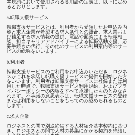
本規約において使用される各用語の定義は、以下に定め
るとおりとします。
a.転職支援サービス
転職支援サービスとは、利用者から受領したお申込み内
容と求人企業が希望する求人条件との照合、求人票およ
び補足する求人情報の提供、電話や面談による転職相
談、担当キャリアアドバイザーによる転職活動支援、応
募手続きの代行、その他のサービスの利用案内等のサー
ビスの総称をいいます。
b.利用者
転職支援サービスのご利用をお申込みいただき、ロジネ
スがこれを承諾し転職支援サービスの提供を開始した方
をいいます。利用者は転職支援サービスに登録または利
用した時点で、転職支援サービス利用規約、およびプラ
イバシーポリシーの内容をすべて承諾したものとみなさ
れます。不承諾の意思表示は、転職支援サービスの登録
または利用をしないことをもってのみ認められるものと
します。
c.求人企業
ロジネスとの間で別途締結する人材紹介基本契約に基づ
き、ロジネスとの間で人材の募集にかかる契約を締結し