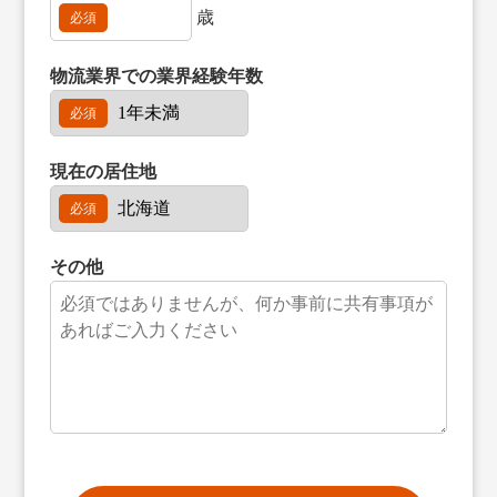
歳
必須
物流業界での
業界経験年数
必須
現在の居住地
必須
その他